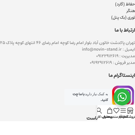
حفاظ (گارد)
هنگر
توری (بک پنل)
ارتباط با ما
تهران پاکدشت خاتون آباد بلوار امام رضا کوچه امام رضای ۴۶ انتهای کوچه پلاک ۲۵
ایمیل : info@novin-stand.ir
مدیریت : 09122912619
مدیر فروش : 09192912619
اینستاگرام ما
با ما چت
به کمک نیاز دارید
کنید.
روشگاه
سایدبار
علاقه مندی ها
محصول
حساب کاربری من
اعتماد شما افتخار ماست