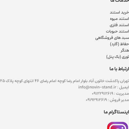
خدمات ما
خرید استند
استند میوه
استند فلزی
استند حبوبات
سبد های فروشگاهی
حفاظ (گارد)
هنگر
توری (بک پنل)
ارتباط با ما
تهران پاکدشت خاتون آباد بلوار امام رضا کوچه امام رضای ۴۶ انتهای کوچه پلاک ۲۵
ایمیل : info@novin-stand.ir
مدیریت : 09122912619
مدیر فروش : 09192912619
اینستاگرام ما