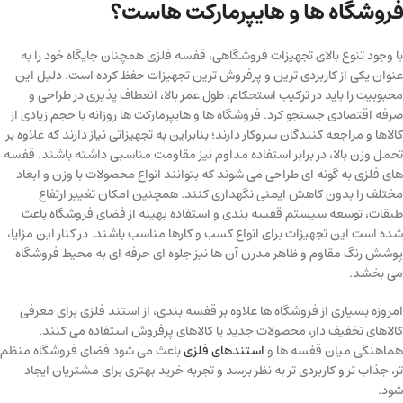
فروشگاه ها و هایپرمارکت هاست؟
با وجود تنوع بالای تجهیزات فروشگاهی، قفسه فلزی همچنان جایگاه خود را به
عنوان یکی از کاربردی ترین و پرفروش ترین تجهیزات حفظ کرده است. دلیل این
محبوبیت را باید در ترکیب استحکام، طول عمر بالا، انعطاف پذیری در طراحی و
صرفه اقتصادی جستجو کرد. فروشگاه ها و هایپرمارکت ها روزانه با حجم زیادی از
کالاها و مراجعه کنندگان سروکار دارند؛ بنابراین به تجهیزاتی نیاز دارند که علاوه بر
تحمل وزن بالا، در برابر استفاده مداوم نیز مقاومت مناسبی داشته باشند. قفسه
های فلزی به گونه ای طراحی می شوند که بتوانند انواع محصولات با وزن و ابعاد
مختلف را بدون کاهش ایمنی نگهداری کنند. همچنین امکان تغییر ارتفاع
طبقات، توسعه سیستم قفسه بندی و استفاده بهینه از فضای فروشگاه باعث
شده است این تجهیزات برای انواع کسب و کارها مناسب باشند. در کنار این مزایا،
پوشش رنگ مقاوم و ظاهر مدرن آن ها نیز جلوه ای حرفه ای به محیط فروشگاه
می بخشد.
امروزه بسیاری از فروشگاه ها علاوه بر قفسه بندی، از استند فلزی برای معرفی
کالاهای تخفیف دار، محصولات جدید یا کالاهای پرفروش استفاده می کنند.
هماهنگی میان قفسه ها و
استندهای فلزی
باعث می شود فضای فروشگاه منظم
تر، جذاب تر و کاربردی تر به نظر برسد و تجربه خرید بهتری برای مشتریان ایجاد
شود.