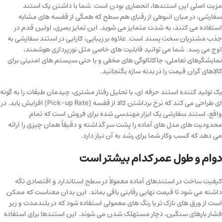
مزیت اصلی این استندها، انحصاری بودن است. شما با داشتن یک استند
سفارشی، در میان انبوهی از رقبای هم سطح که همگی از قفسه های مشابه
استفاده می کنند، به شدت متمایز می شوید. این تمایز بصری، اولین قدم در
جذب مشتریان سخت پسند است. علاوه بر زیبایی، کارایی در استند سفارشی به
اوج می رسد. شما می توانید قابلیت های خاصی مثل نورپردازی هوشمند،
نمایشگرهای تعاملی، جاکاتالوگی های مخفی و یا حتی سیستم های امنیتی برای
کالاهای گران قیمت را در بدنه سازه بگنجانید.
یک تولید کننده استند حرفه ای، با تحلیل رفتار مشتری، چیدمان طبقات را به گونه
ای طراحی می کند که نرخ برداشتن کالا از قفسه (Pick-up Rate) افزایش یابد. در
واقع، استند سفارشی یک ابزار مهندسی شده برای فروش است که تمام
محدودیت های مدل های آماده را پشت سر گذاشته و دقیقاً همان چیزی را ارائه
می دهد که کسب وکار شما برای رشد به آن نیاز دارد.
دوام و طول عمر کدام بیشتر است
کیفیت ساخت در استندهای آماده معمولاً در سطح استاندارد و اقتصادی نگه
داشته می شود تا قیمت نهایی رقابتی باقی بماند. این بدان معناست که ممکن
است از ورق های نازک تر یا رنگ های معمولی استفاده شود که در بلندمدت و زیر
فشار بارهای سنگین، دچار مستهلک شدن می شوند. این استندها برای استفاده