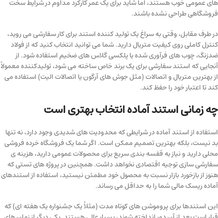
های عمومی خوب هستند، اما شاید برای یک عمر کارکرد مداوم در شرایط سخت
فروشگاهی طراحی نشده باشند.
در طرف مقابل، وقتی به سراغ یک تولید کننده استند برای کار سفارشی می روید،
کنترل کاملی روی کیفیت متریال دارید. شما می توانید انتخاب کنید که از فولاد
ضدزنگ، چوب های فرآوری شده یا پلکسی گلاس های ضخیم استفاده شود. از
آنجایی که استند سفارشی برای یک برند خاص ساخته می شود، تولیدکننده معمولاً
از بهترین متریال و اتصالات (مثل جوش های آرگون یا اتصالات الیت) استفاده می
کند تا اعتبار خود را حفظ کند.
چه زمانی استند آماده انتخاب بهتری است
استفاده از استند آماده در شرایطی که محدودیت های شدیدی وجود دارد، نه تنها
بد نیست، بلکه بهترین تصمیم ممکن است. اگر شما یک فروشگاه خرده فروشی
محلی دارید و نیاز به قفسه بندی سریع برای محصولات عمومی دارید، هزینه ی
سفارشی سازی توجیه اقتصادی نخواهد داشت. همچنین در پروژه های تستی که
هنوز از بازخورد بازار نسبت به محصول خود مطمئن نیستید، استفاده از استندهای
آماده ریسک مالی شما را به حداقل می رساند.
این استندها برای پروموشن های کوتاه مدت (مثلاً یک جشنواره یک هفته ای) که
قرار است بعد از آن دور انداخته شوند، بسیار عالی هستند. یکی دیگر از زمان های