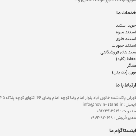
خدمات ما
خرید استند
استند میوه
استند فلزی
استند حبوبات
سبد های فروشگاهی
حفاظ (گارد)
هنگر
توری (بک پنل)
ارتباط با ما
تهران پاکدشت خاتون آباد بلوار امام رضا کوچه امام رضای ۴۶ انتهای کوچه پلاک ۲۵
ایمیل : info@novin-stand.ir
مدیریت : 09122912619
مدیر فروش : 09192912619
اینستاگرام ما