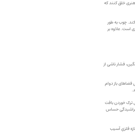
ی منحصربه فرد و هنری خلق کنند که
ند. چوب به طور
 است. علاوه بر
ین، فشار ناشی از
 فضاهای باز دوام
.
ل ترک خوردن بافت
و خراشیدگی حساس
زه فلزیِ آسیب