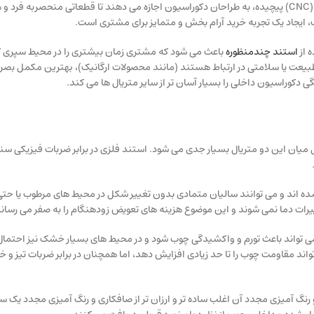
این استندها به دلیل قابلیت ابزارخوری بالا و اجرای طرح های منبت یا سی ان سی (CNC) پیچیده، به طراحان دکوراسیون اجازه می دهند تا قطعات
، ایجاد یک تجربه خرید آرام بخش و متمایز برای مشتری است.
 از
استند چندمنظوره
باعث می شود که مشتری زمان بیشتری را در محیط سپری ک
طبیعت یا سلامتی در ارتباط هستند (مانند محصولات ارگانیک)، بهترین مکمل بصری
 دکوراسیون داخلی را بسیار آسان تر از سایر متریال ها می کند.
یان این دو متریال بسیار جدی می شود. استند فلزی در برابر ضربات فیزیکی سنگ
ده اند و می توانند سالیان متمادی بدون تغییر شکل در محیط های مرطوب یا حتی
ییرات دما نمی شوند و این موضوع هزینه های تعویض زودهنگام را به صفر می رساند
ا می تواند باعث تورم و واکشیدگی چوب شود و در محیط های بسیار خشک نیز احتما
اند مقاومت چوب را تا حد زیادی افزایش دهد، اما همچنان در برابر ضربات تیز 
 رنگ آمیزی مجدد آن اغلب ساده تر و ارزان تر از صافکاری و رنگ آمیزی مجدد یک سا