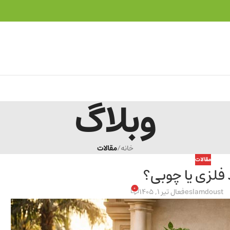
وبلاگ
خانه
/
مقالات
مقالات
فلزی یا چوبی؟
0
eslamdoust
فعال تیر 1, 1405